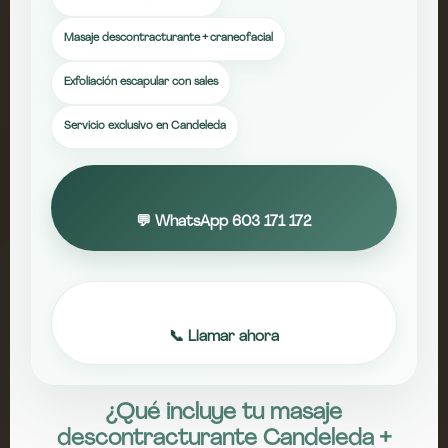
Masaje descontracturante + craneofacial
Exfoliación escapular con sales
Servicio exclusivo en Candeleda
💬 WhatsApp 603 171 172
📞 Llamar ahora
¿Qué incluye tu masaje
descontracturante Candeleda +