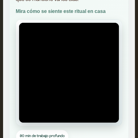
Mira cómo se siente este ritual en casa
90 min de trabajo profundo