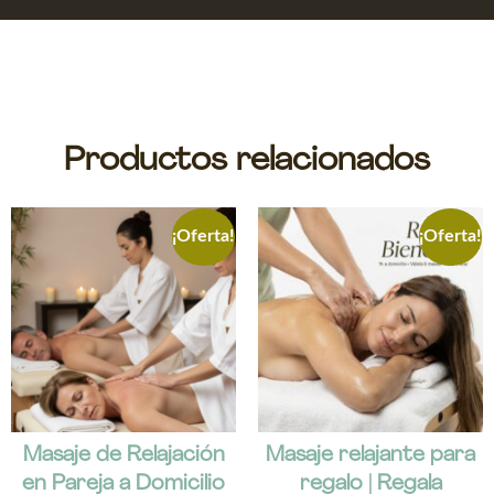
Productos relacionados
¡Oferta!
¡Oferta!
Masaje de Relajación
Masaje relajante para
en Pareja a Domicilio
regalo | Regala