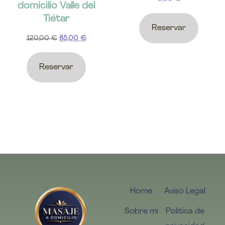
domicilio Valle del
Tiétar
Reservar
120,00
€
85,00
€
Reservar
Home
Aviso Legal
Sobre mí
Política de