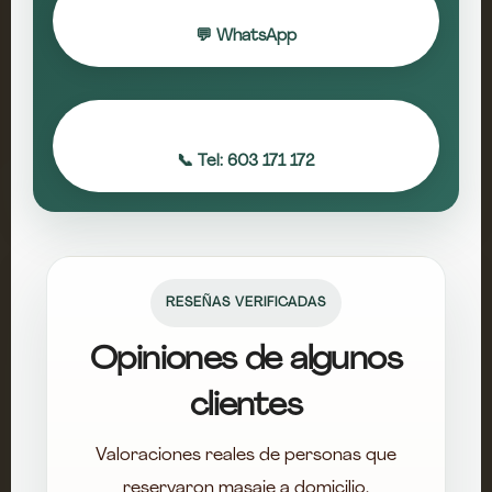
💬 WhatsApp
📞 Tel: 603 171 172
RESEÑAS VERIFICADAS
Opiniones de algunos
clientes
Valoraciones reales de personas que
reservaron masaje a domicilio.