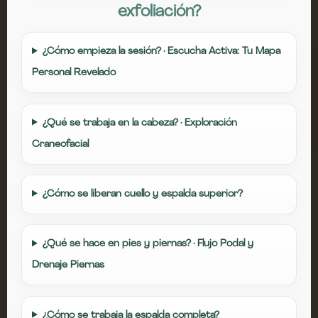
exfoliación?
¿Cómo empieza la sesión? · Escucha Activa: Tu Mapa
Personal Revelado
¿Qué se trabaja en la cabeza? · Exploración
Craneofacial
¿Cómo se liberan cuello y espalda superior?
¿Qué se hace en pies y piernas? · Flujo Podal y
Drenaje Piernas
¿Cómo se trabaja la espalda completa?