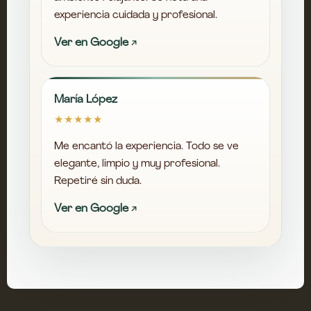
experiencia cuidada y profesional.
Ver en Google ↗
María López
★★★★★
Me encantó la experiencia. Todo se ve
elegante, limpio y muy profesional.
Repetiré sin duda.
Ver en Google ↗