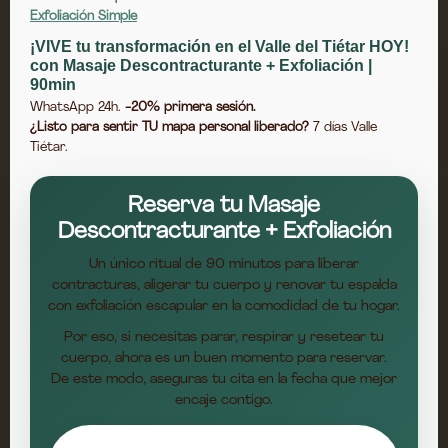
Exfoliación Simple
¡VIVE tu transformación en el Valle del Tiétar HOY!
con Masaje Descontracturante + Exfoliación |
90min
WhatsApp 24h.
-20% primera sesión.
¿Listo para sentir TU mapa personal liberado?
7 días Valle
Tiétar.
Reserva tu Masaje
Descontracturante + Exfoliación
Un único ritual de 90 minutos para liberar
contracturas, aligerar tu cuerpo y renovar tu espalda
con exfoliación escapular en la comodidad de tu hogar.
Por eso, si necesitas parar, respirar y resetear tu
cuerpo, ahora es un buen momento para reservar.
De este modo, aseguras tu cita en la fecha que mejor
encaje contigo.