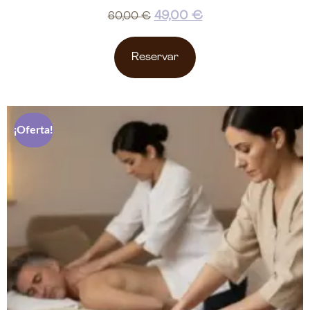
49,00
€
60,00
€
Reservar
¡Oferta!