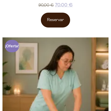
70,00
€
90,00
€
Reservar
¡Oferta!