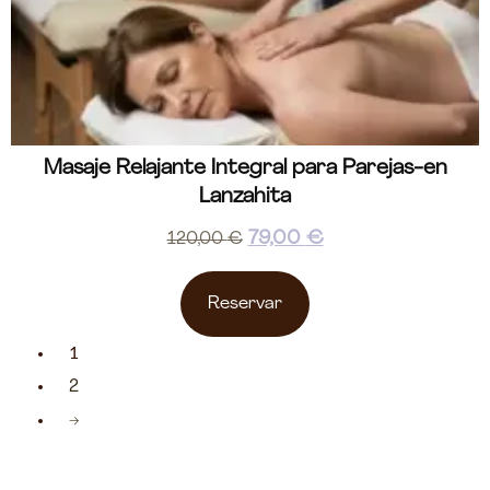
Masaje Relajante Integral para Parejas-en
Lanzahita
79,00
€
120,00
€
Reservar
1
2
→