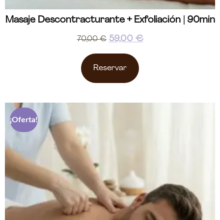
Masaje Descontracturante + Exfoliación | 90min
59,00
€
70,00
€
Reservar
¡Oferta!