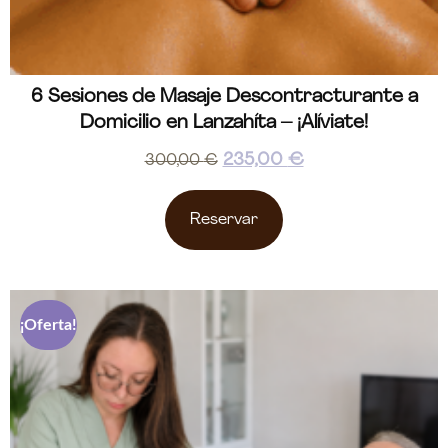
6 Sesiones de Masaje Descontracturante a
Domicilio en Lanzahíta – ¡Alíviate!
235,00
€
300,00
€
Reservar
¡Oferta!