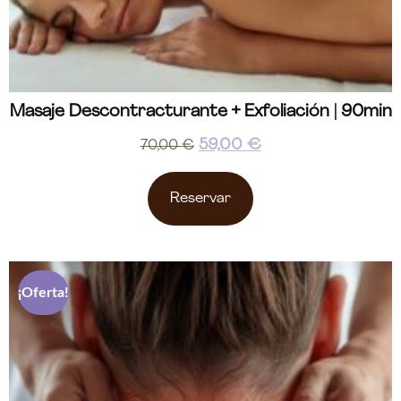
Masaje Descontracturante + Exfoliación | 90min
59,00
€
70,00
€
Reservar
¡Oferta!