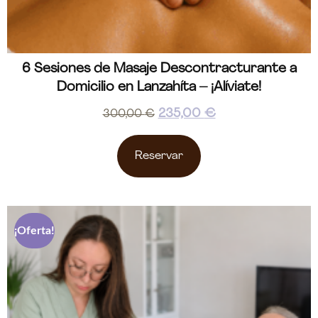
6 Sesiones de Masaje Descontracturante a
Domicilio en Lanzahíta – ¡Alíviate!
235,00
€
300,00
€
Reservar
¡Oferta!