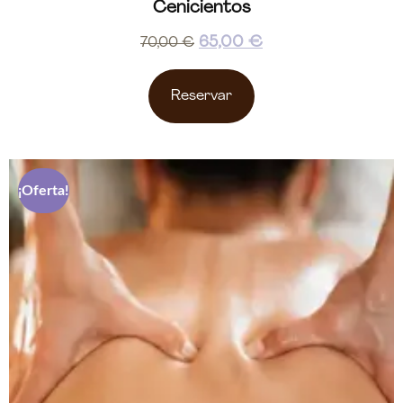
Cenicientos
65,00
€
70,00
€
Reservar
¡Oferta!