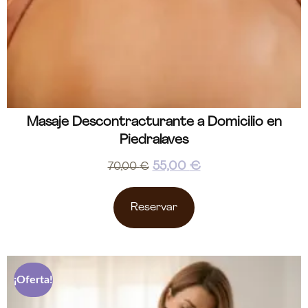
Masaje Descontracturante a Domicilio en
Piedralaves
55,00
€
70,00
€
Reservar
¡Oferta!