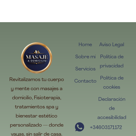
Home
Aviso Legal
Sobre mí
Política de
privacidad
Servicios
Política de
Revitalizamos tu cuerpo
Contacto
cookies
y mente con masajes a
domicilio, Fisioterapia,
Declaración
tratamientos spa y
de
bienestar estético
accesibilidad
personalizado — donde
+34603171172
vayas, sin salir de casa.