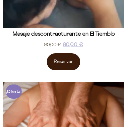
Masaje descontracturante en El Tiemblo
80,00
€
90,00
€
Reservar
¡Oferta!