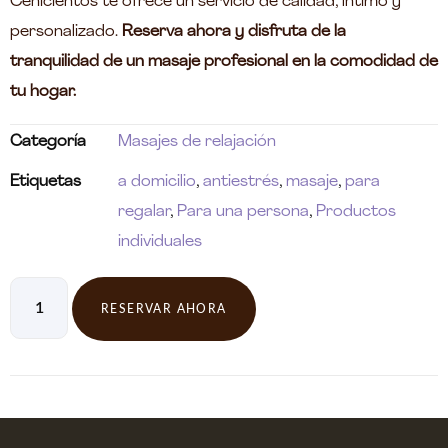
Cenicientos te ofrece un servicio de calidad, íntimo y
personalizado.
Reserva ahora y disfruta de la
tranquilidad de un masaje profesional en la comodidad de
tu hogar.
Categoría
Masajes de relajación
Etiquetas
a domicilio
,
antiestrés
,
masaje
,
para
regalar
,
Para una persona
,
Productos
individuales
RESERVAR AHORA