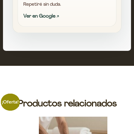
Repetiré sin duda.
Ver en Google ↗
Productos relacionados
¡Oferta!
¡Oferta!
¡Oferta!