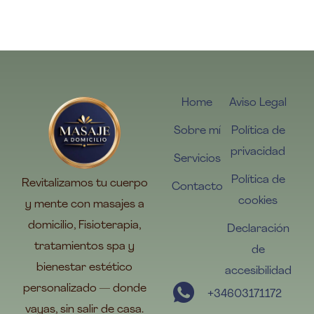
Home
Aviso Legal
Sobre mí
Política de
privacidad
Servicios
Política de
Revitalizamos tu cuerpo
Contacto
cookies
y mente con masajes a
domicilio, Fisioterapia,
Declaración
tratamientos spa y
de
bienestar estético
accesibilidad
personalizado — donde
+34603171172
vayas, sin salir de casa.