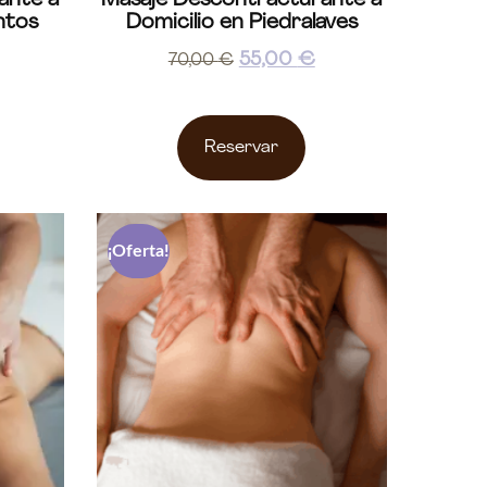
ante a
Masaje Descontracturante a
ntos
Domicilio en Piedralaves
55,00
€
70,00
€
Reservar
¡Oferta!