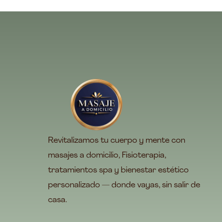
Revitalizamos tu cuerpo y mente con
masajes a domicilio, Fisioterapia,
tratamientos spa y bienestar estético
personalizado — donde vayas, sin salir de
casa.