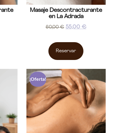
rante
Masaje Descontracturante
en La Adrada
55,00
€
60,00
€
Reservar
¡Oferta!