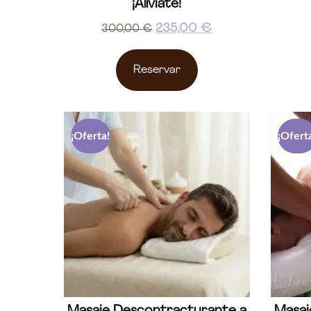
¡Alíviate!
235,00
€
300,00
€
Reservar
¡Oferta!
¡Ofert