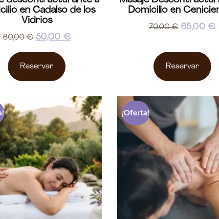
e descontracturante a
Masaje Descontractur
cilio en Cadalso de los
Domicilio en Cenicie
Vidrios
65,00
€
70,00
€
50,00
€
60,00
€
Reservar
Reservar
a!
¡Oferta!