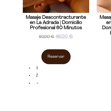
Masaje Descontracturante
Masa
en La Adrada | Domicilio
e
Profesional 60 Minutos
Dom
48,00
€
60,00
€
Reservar
1
2
→