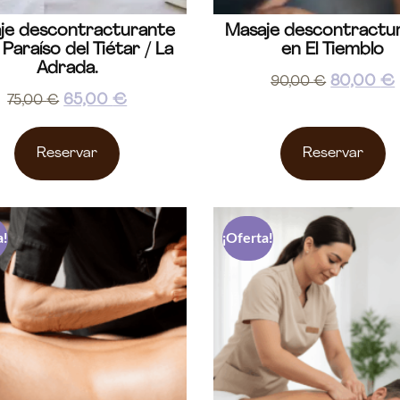
je descontracturante
Masaje descontractu
 Paraíso del Tiétar / La
en El Tiemblo
Adrada.
80,00
€
90,00
€
65,00
€
75,00
€
Reservar
Reservar
a!
¡Oferta!