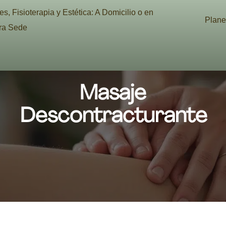
s, Fisioterapia y Estética: A Domicilio o en
Plane
ra Sede
Masaje
Descontracturante