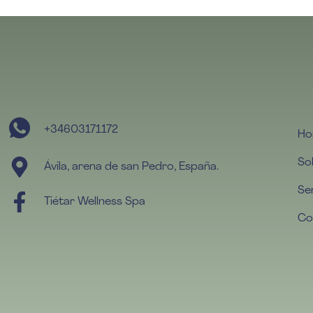
+34603171172
Ho
So
Ávila, arena de san Pedro, España.
Se
Tiétar Wellness Spa
Co