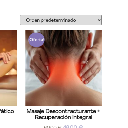
¡Oferta!
fático
Masaje Descontracturante +
Recuperación Integral
48,00
€
60,00
€