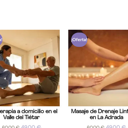
a!
¡Oferta!
terapia a domicilio en el
Masaje de Drenaje Lin
Valle del Tiétar
en La Adrada
49,00
€
49,00
€
60,00
€
60,00
€