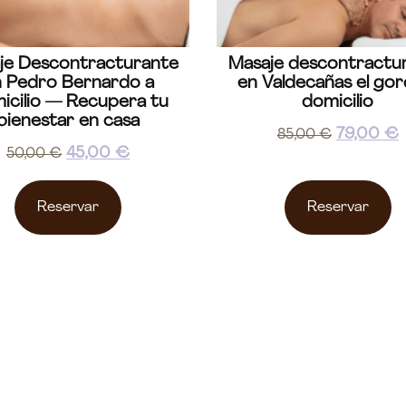
je Descontracturante
Masaje descontractu
n Pedro Bernardo a
en Valdecañas el gor
icilio — Recupera tu
domicilio
bienestar en casa
79,00
€
85,00
€
45,00
€
50,00
€
Reservar
Reservar