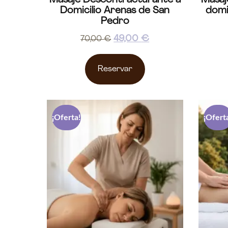
Masaje Descontracturante a
Masaj
Domicilio Arenas de San
domi
Pedro
49,00
€
70,00
€
Reservar
¡Oferta!
¡Ofert