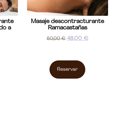
rante
Masaje descontracturante
do a
Ramacastañas
48,00
€
60,00
€
Reservar