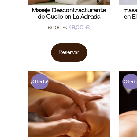
Masaje Descontracturante
masa
de Cuello en La Adrada
en El
49,00
€
60,00
€
Reservar
¡Oferta!
¡Ofert