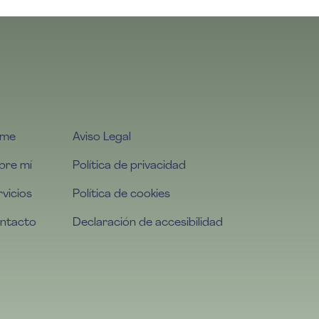
me
Aviso Legal
bre mí
Política de privacidad
rvicios
Política de cookies
ntacto
Declaración de accesibilidad